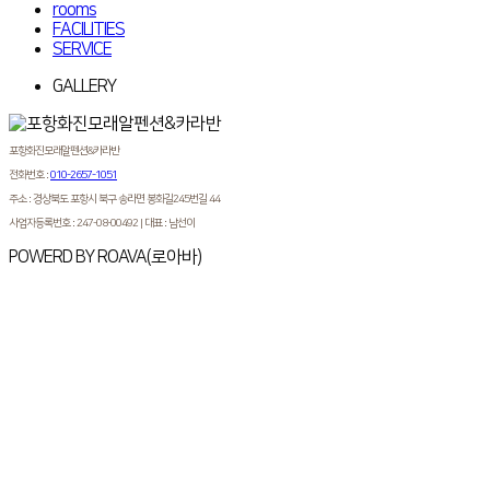
rooms
FACILITIES
SERVICE
GALLERY
포항화진모래알펜션&카라반
전화번호 :
010-2657-1051
주소 :
경상북도 포항시 북구 송라면 봉화길245번길 44
사업자등록번호 : 247-08-00492
|
대표 : 남선이
POWERD BY ROAVA(로아바)