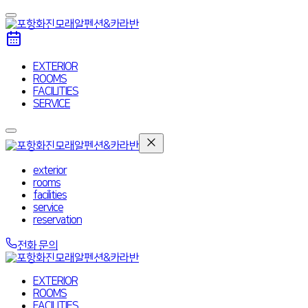
EXTERIOR
ROOMS
FACILITIES
SERVICE
exterior
rooms
facilities
service
reservation
전화 문의
EXTERIOR
ROOMS
FACILITIES