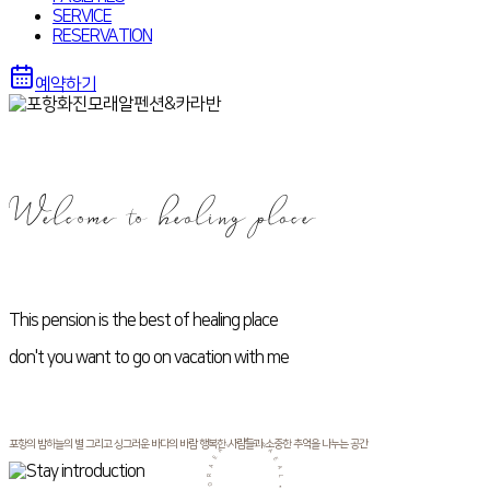
SERVICE
RESERVATION
예약하기
Welcome to healing place
This pension is the best of healing place
don't you want to go on vacation with me
포항의 밤하늘의 별 그리고 싱그러운 바다의 바람 행복한 사람들과 소중한 추억을 나누는 공간
M
O
*
L
R
A
A
E
E
A
A
R
L
O
*