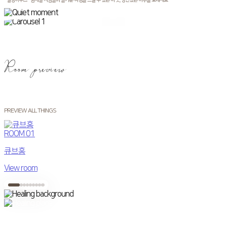
" 힐링하우스 " 함께할 사람들과 즐거운 여행을 느낄 수 있는 이 곳, 낭만있는 하루를 보내세요
Room preview
PREVIEW ALL THINGS
ROOM
01
큐브홈
View room
V
Healing place!